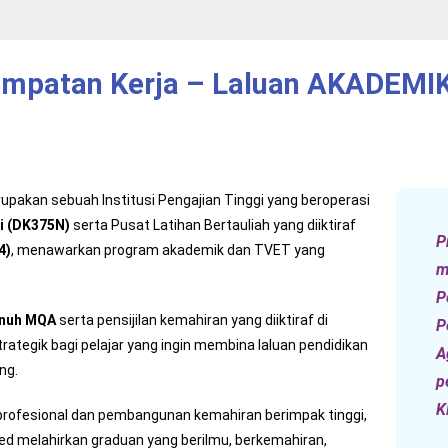
enempatan Kerja – Laluan AKADEMI
pakan sebuah Institusi Pengajian Tinggi yang beroperasi
i (DK375N)
serta Pusat Latihan Bertauliah yang diiktiraf
P
4)
, menawarkan program akademik dan TVET yang
m
P
enuh MQA
serta pensijilan kemahiran yang diiktiraf di
P
 strategik bagi pelajar yang ingin membina laluan pendidikan
A
ng.
p
K
profesional dan pembangunan kemahiran berimpak tinggi,
ed melahirkan graduan yang berilmu, berkemahiran,