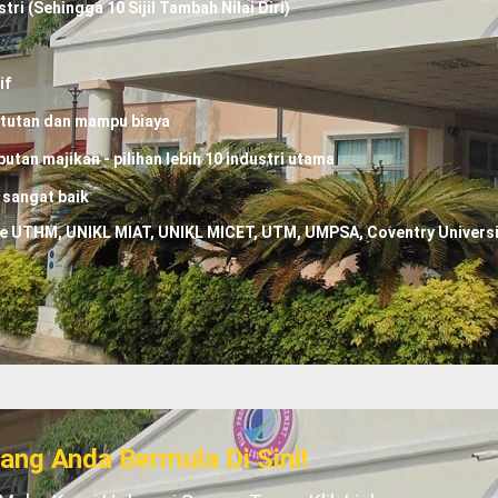
ri (Sehingga 10 Sijil Tambah Nilai Diri)
if
atutan dan mampu biaya
tan majikan - pilihan lebih 10 industri utama
 sangat baik
 UTHM, UNIKL MIAT, UNIKL MICET, UTM, UMPSA, Coventry University
ng Anda Bermula Di Sini!