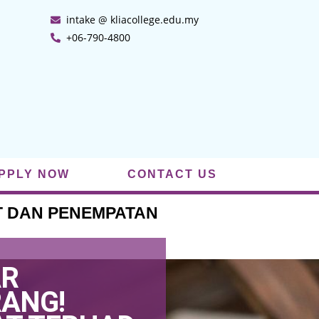
intake @ kliacollege.edu.my
+06-790-4800
PPLY NOW
CONTACT US
T DAN PENEMPATAN
AR
ANG!