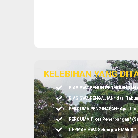
KELEBIHAN YANG DIT
BIASISWA PENUH PENERBANGAN @ 
BIASISWA PENGAJIAN* dari Tabun
PERCUMA PENGINAPAN* Apartment 
PERCUMA Tiket Penerbangan* (S
DERMASISWA Sehingga RM6500*