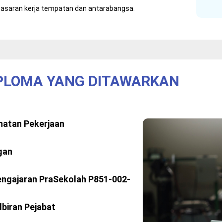
pasaran kerja tempatan dan antarabangsa.
IPLOMA YANG DITAWARKAN
hatan Pekerjaan
gan
engajaran PraSekolah P851-002-
dbiran Pejabat