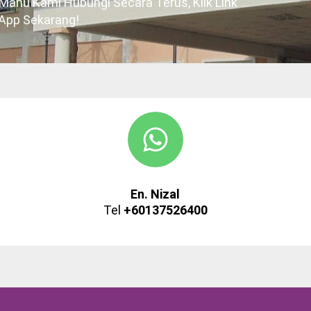
ahu Kami Hubungi Secara Terus, Klik Link
App Sekarang!
En. Nizal
Tel
+60137526400