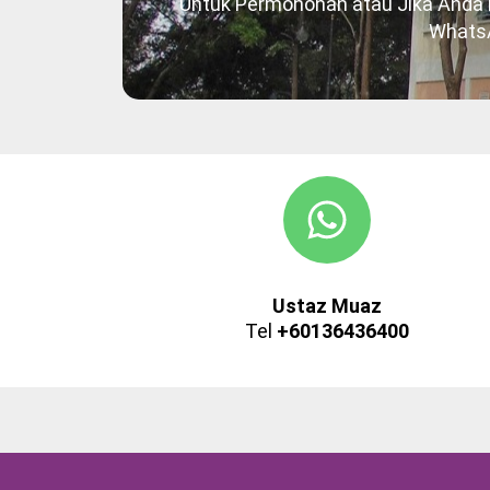
Untuk Permohonan atau Jika Anda M
Whats
Ustaz Muaz
Tel
+60136436400