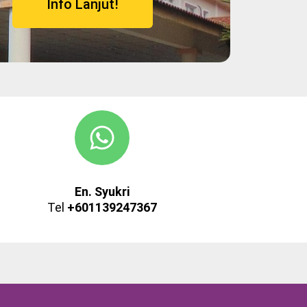
Info Lanjut!
En. Syukri
Tel
+601139247367