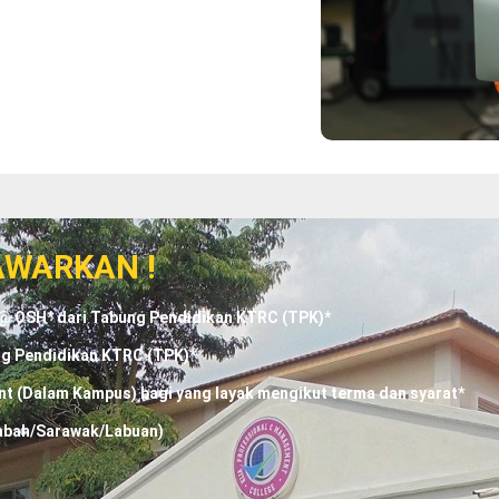
AWARKAN !
OSH* dari Tabung Pendidikan KTRC (TPK)*
g Pendidikan KTRC (TPK)*
(Dalam Kampus) bagi yang layak mengikut terma dan syarat*
abah/Sarawak/Labuan)