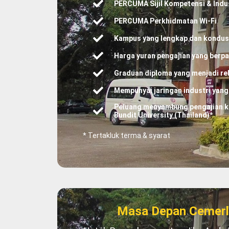
PERCUMA Sijil Kompetensi & Indust
PERCUMA Perkhidmatan Wi-Fi
Kampus yang lengkap dan kondus
Harga yuran pengajian yang berp
Graduan diploma yang menjadi rebu
Mempunyai jaringan industri yang
Peluang menyambung pengajian ke
Bundit University (Thailand)*
* Tertakluk terma & syarat
Masa Depan Cemerla