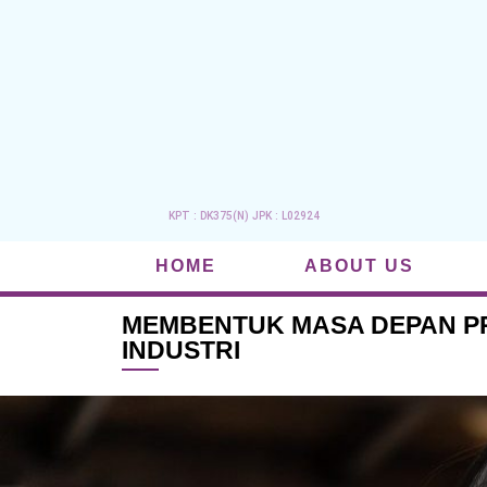
KPT : DK375(N) JPK : L02924
HOME
ABOUT US
MEMBENTUK MASA DEPAN PR
INDUSTRI